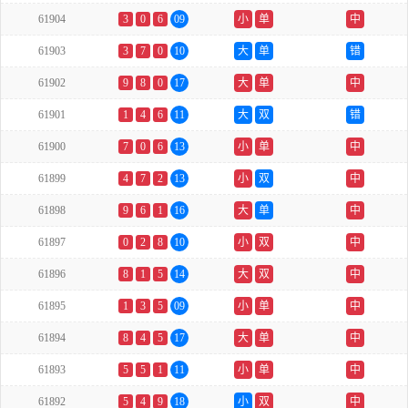
61904
3
0
6
09
小
单
中
61903
3
7
0
10
大
单
错
61902
9
8
0
17
大
单
中
61901
1
4
6
11
大
双
错
61900
7
0
6
13
小
单
中
61899
4
7
2
13
小
双
中
61898
9
6
1
16
大
单
中
61897
0
2
8
10
小
双
中
61896
8
1
5
14
大
双
中
61895
1
3
5
09
小
单
中
61894
8
4
5
17
大
单
中
61893
5
5
1
11
小
单
中
61892
5
4
9
18
小
双
中