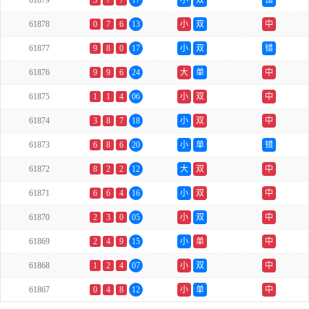
61879
3
7
7
17
小
双
错
61878
0
7
6
13
小
双
中
61877
9
8
0
17
小
双
错
61876
9
9
6
24
大
单
中
61875
1
1
4
06
小
双
中
61874
3
8
7
18
小
双
中
61873
6
8
6
20
小
单
错
61872
8
2
2
12
大
双
中
61871
6
6
4
16
小
双
中
61870
2
3
0
05
小
双
中
61869
2
4
9
15
小
单
中
61868
1
2
4
07
小
双
中
61867
0
4
8
12
小
单
中