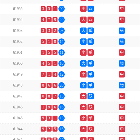
61955
3
5
1
09
小
双
中
61954
4
7
9
20
大
双
中
61953
3
3
2
08
大
单
错
61952
5
1
8
14
小
单
错
61951
1
5
5
11
小
单
中
61950
4
5
1
10
大
单
错
61949
7
1
4
12
小
单
中
61948
8
6
6
20
小
单
错
61947
0
8
7
15
大
双
中
61946
1
9
6
16
大
双
中
61945
9
3
1
13
小
单
中
61944
9
2
5
16
大
双
中