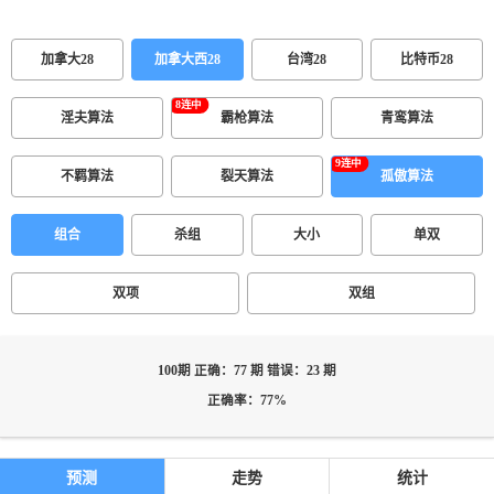
加拿大28
加拿大西28
台湾28
比特币28
淫夫算法
霸枪算法
青鸾算法
不羁算法
裂天算法
孤傲算法
组合
杀组
大小
单双
双项
双组
100期 正确：77 期 错误：23 期
正确率：77%
预测
走势
统计