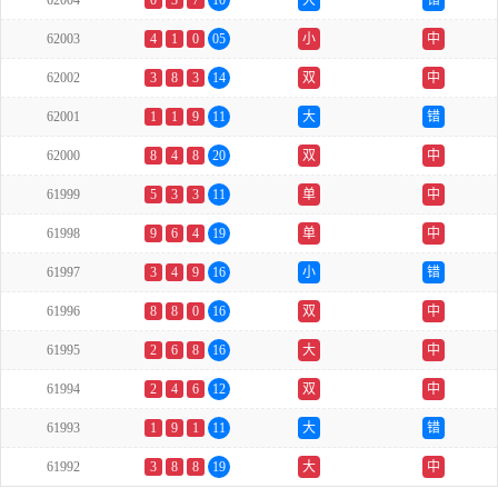
62004
0
3
7
10
大
错
62003
4
1
0
05
小
中
62002
3
8
3
14
双
中
62001
1
1
9
11
大
错
62000
8
4
8
20
双
中
61999
5
3
3
11
单
中
61998
9
6
4
19
单
中
61997
3
4
9
16
小
错
61996
8
8
0
16
双
中
61995
2
6
8
16
大
中
61994
2
4
6
12
双
中
61993
1
9
1
11
大
错
61992
3
8
8
19
大
中