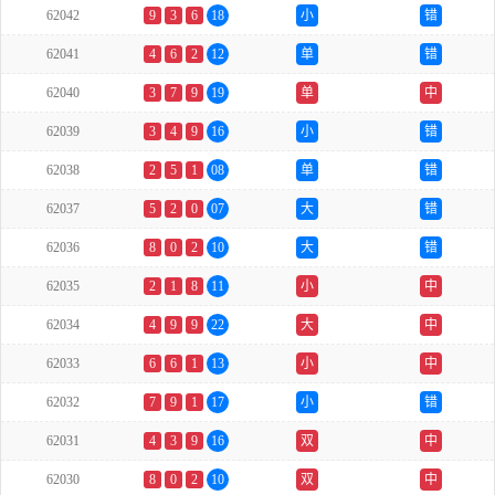
62042
9
3
6
18
小
错
62041
4
6
2
12
单
错
62040
3
7
9
19
单
中
62039
3
4
9
16
小
错
62038
2
5
1
08
单
错
62037
5
2
0
07
大
错
62036
8
0
2
10
大
错
62035
2
1
8
11
小
中
62034
4
9
9
22
大
中
62033
6
6
1
13
小
中
62032
7
9
1
17
小
错
62031
4
3
9
16
双
中
62030
8
0
2
10
双
中