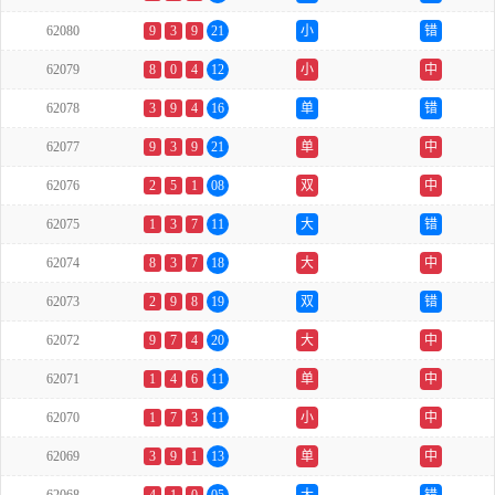
62080
9
3
9
21
小
错
62079
8
0
4
12
小
中
62078
3
9
4
16
单
错
62077
9
3
9
21
单
中
62076
2
5
1
08
双
中
62075
1
3
7
11
大
错
62074
8
3
7
18
大
中
62073
2
9
8
19
双
错
62072
9
7
4
20
大
中
62071
1
4
6
11
单
中
62070
1
7
3
11
小
中
62069
3
9
1
13
单
中