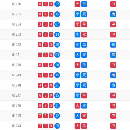
61256
8
5
9
22
大
单
中
61255
8
4
3
15
小
双
错
61254
3
0
4
07
小
单
中
61253
0
7
7
14
小
双
中
61252
9
6
5
20
小
单
错
61251
1
2
0
03
大
双
错
61250
8
8
4
20
大
单
中
61249
5
6
4
15
小
双
错
61248
4
9
8
21
小
双
错
61247
6
0
9
15
小
单
中
61246
8
8
5
21
大
双
中
61245
7
3
2
12
大
双
中
61244
7
9
9
25
大
单
中