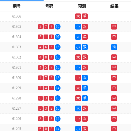
期号
号码
预测
结果
61306
---
大
单
---
61305
2
7
7
16
小
双
中
61304
5
1
1
07
大
单
中
61303
4
6
5
15
小
双
错
61302
4
8
4
16
大
双
中
61301
4
5
7
16
小
双
中
61300
4
7
2
13
小
双
中
61299
7
4
3
14
大
单
中
61298
6
3
7
16
大
单
中
61297
5
3
2
10
大
双
中
61296
8
1
3
12
小
双
中
61295
6
0
8
14
小
双
中