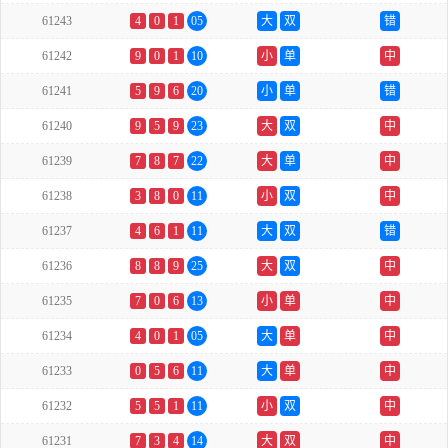
61243
4
0
1
05
大
双
错
61242
9
0
1
10
小
单
中
61241
5
9
6
20
小
单
错
61240
9
5
9
23
大
双
中
61239
7
8
7
22
大
单
中
61238
3
8
0
11
小
双
中
61237
4
6
1
11
大
双
错
61236
8
8
9
25
大
双
中
61235
7
0
6
13
小
单
中
61234
4
0
1
05
大
单
中
61233
0
5
6
11
大
单
中
61232
5
5
1
11
小
双
中
61231
7
3
4
14
大
双
中