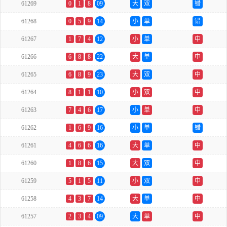
61269
0
1
8
09
大
双
错
61268
0
5
9
14
小
单
错
61267
1
7
4
12
小
单
中
61266
6
8
8
22
大
单
中
61265
6
8
9
23
大
双
中
61264
8
1
1
10
小
双
中
61263
7
4
6
17
小
单
中
61262
1
6
9
16
小
单
错
61261
4
6
6
16
大
单
中
61260
1
8
6
15
大
双
中
61259
5
1
5
11
小
双
中
61258
4
3
7
14
大
单
中
61257
2
3
4
09
大
单
中