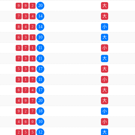
20
大
9
9
2
14
大
7
3
4
14
小
8
4
2
10
大
6
3
1
11
小
3
7
1
11
大
7
3
1
17
大
5
3
9
11
小
3
1
7
17
大
6
7
4
20
大
4
9
7
18
小
9
2
7
10
小
4
6
0
12
大
2
5
5