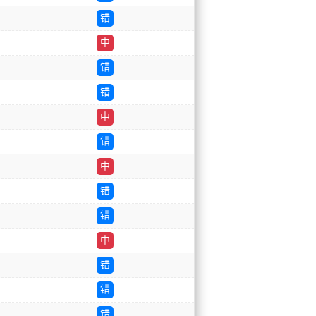
错
中
错
错
中
错
中
错
错
中
错
错
错