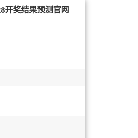
大28开奖结果预测官网