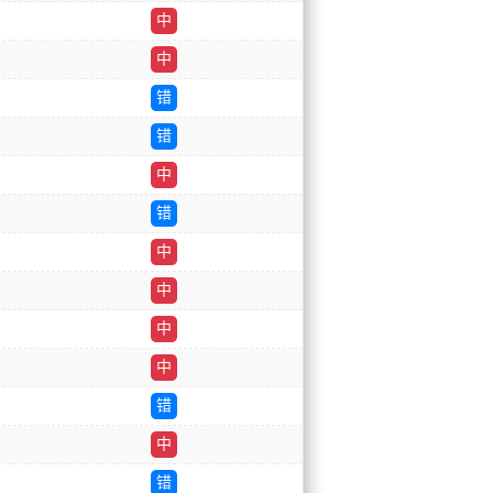
中
中
错
错
中
错
中
中
中
中
错
中
错