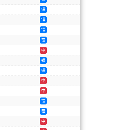
错
错
错
错
中
错
错
中
中
错
错
中