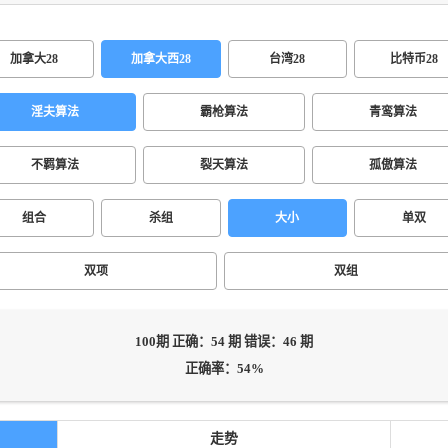
加拿大28
加拿大西28
台湾28
比特币28
淫夫算法
霸枪算法
青鸾算法
不羁算法
裂天算法
孤傲算法
组合
杀组
大小
单双
双项
双组
100期 正确：54 期 错误：46 期
正确率：54%
走势