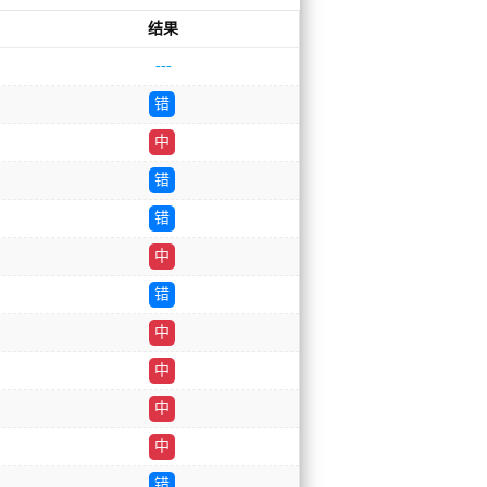
结果
---
错
中
错
错
中
错
中
中
中
中
错