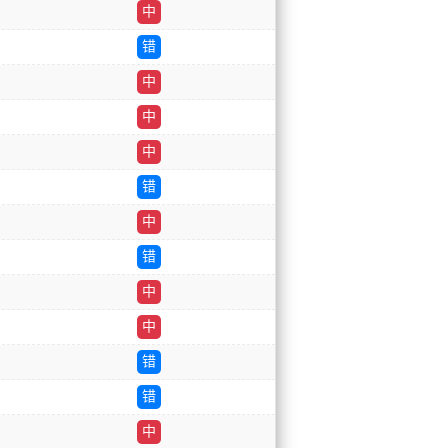
中
错
中
中
中
错
中
错
中
中
错
错
中