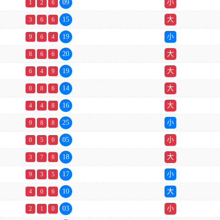
09
小
1
2
6
15
大
3
6
6
19
小
9
6
4
20
大
8
6
6
19
大
6
4
9
14
大
0
8
6
16
大
4
4
8
25
小
9
8
8
05
小
0
5
0
18
大
3
7
8
17
小
9
3
5
10
大
4
0
6
03
小
2
1
0