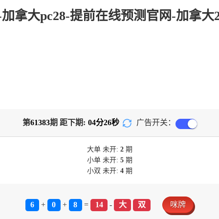
com-加拿大pc28-提前在线预测官网-加拿
第
61383
期 距下期:
04
分
26
秒
广告开关：
大单
未开:
2
期
小单
未开:
5
期
小双
未开:
4
期
6
+
0
+
8
=
14
-
大
双
咪牌