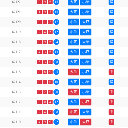
62122
0
9
6
15
大双
小单
错
62121
1
9
5
15
大双
小单
错
62120
9
1
7
17
小单
大双
错
62119
2
4
6
12
小单
大双
错
62118
9
9
6
24
小双
大单
错
62117
4
3
6
13
大单
小双
错
62116
5
3
0
08
大双
小单
错
62115
8
8
9
25
大单
小双
中
62114
9
1
0
10
大双
小单
错
62113
9
2
9
20
大双
小单
中
62112
8
0
4
12
大单
小双
中
62111
2
4
2
08
小双
大单
中
62110
4
9
9
22
小单
大双
中