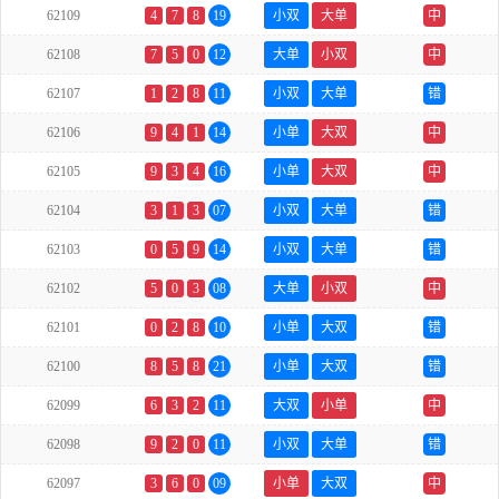
62109
4
7
8
19
小双
大单
中
62108
7
5
0
12
大单
小双
中
62107
1
2
8
11
小双
大单
错
62106
9
4
1
14
小单
大双
中
62105
9
3
4
16
小单
大双
中
62104
3
1
3
07
小双
大单
错
62103
0
5
9
14
小双
大单
错
62102
5
0
3
08
大单
小双
中
62101
0
2
8
10
小单
大双
错
62100
8
5
8
21
小单
大双
错
62099
6
3
2
11
大双
小单
中
62098
9
2
0
11
小双
大单
错
62097
3
6
0
09
小单
大双
中