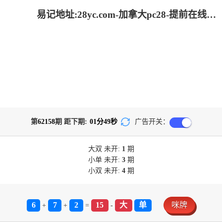
易记地址:28yc.com-加拿大pc28-提前在线预测官网-加拿大28开奖结果预测官网
第
62158
期 距下期:
01
分
49
秒
广告开关：
大双
未开:
1
期
小单
未开:
3
期
小双
未开:
4
期
6
7
2
15
大
单
咪牌
+
+
=
-