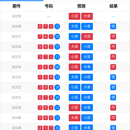
期号
号码
预测
结果
62159
---
小双
大单
---
62158
6
7
2
15
大双
小单
错
62157
7
6
7
20
小单
大双
中
62156
9
9
7
25
大单
小双
中
62155
5
7
1
13
小单
大双
中
62154
5
2
1
08
小双
大单
中
62153
1
3
9
13
大单
小双
错
62152
3
9
6
18
小双
大单
错
62151
6
7
3
16
小双
大单
错
62150
3
6
3
12
小双
大单
中
62149
9
9
3
21
大单
小双
中
62148
4
5
7
16
小双
大单
错