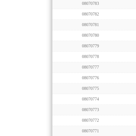
08070783
08070782
08070781
08070780
08070779
08070778
08070777
08070776
08070775
08070774
08070773
08070772
08070771