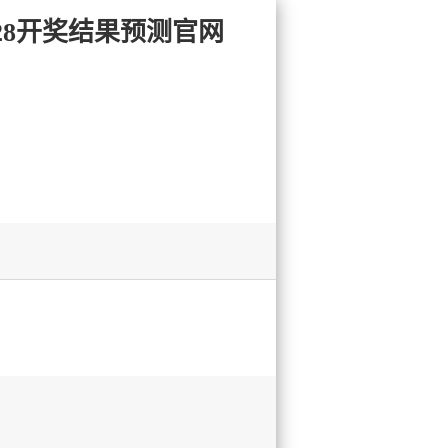
大28开奖结果预测官网