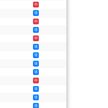
中
错
中
错
中
错
错
错
错
中
错
错
错