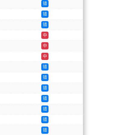
错
错
错
中
中
中
错
错
错
错
错
错
错