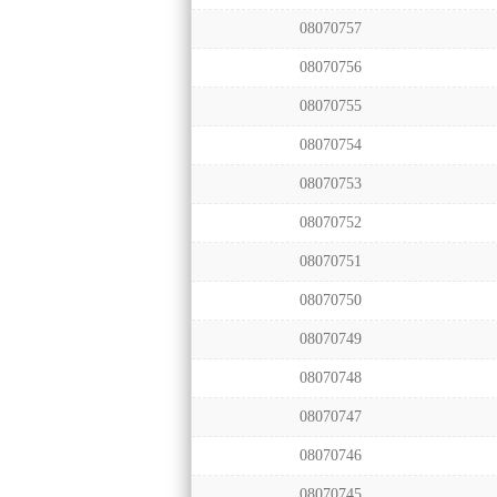
08070757
08070756
08070755
08070754
08070753
08070752
08070751
08070750
08070749
08070748
08070747
08070746
08070745