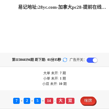
易记地址:28yc.com-加拿大pc28-提前在线预测官网-加拿大28开奖结果预测官网
第
115044194
期 距下期:
01
分
35
秒
广告开关：
大单
未开:
7
期
小单
未开:
1
期
小双
未开:
10
期
7
2
5
14
大
双
咪牌
+
+
=
-