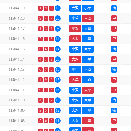
115044119
1
9
2
12
大双
小单
错
115044118
9
4
7
20
小单
大双
中
115044117
1
3
4
08
小双
大单
中
115044116
7
1
6
14
大双
小单
中
115044115
6
6
2
14
小双
大单
错
115044114
4
7
9
20
大双
小单
中
115044113
6
7
6
19
小单
大双
错
115044112
4
9
2
15
大单
小双
中
115044111
9
1
5
15
小双
大单
中
115044110
4
7
7
18
小双
大单
错
115044109
3
5
4
12
大双
小单
错
115044108
5
6
0
11
大双
小单
中