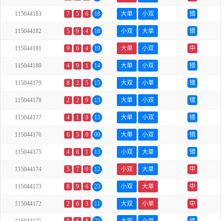
115044183
7
5
6
18
大单
小双
错
115044182
5
9
4
18
小双
大单
错
115044181
9
6
4
19
大单
小双
中
115044180
4
9
1
14
大单
小双
错
115044179
8
2
5
15
大双
小单
错
115044178
2
2
9
13
大单
小双
错
115044177
4
1
8
13
大单
小双
错
115044176
6
3
0
09
大单
小双
错
115044175
4
8
1
13
小双
大单
错
115044174
5
7
0
12
小双
大单
中
115044173
8
9
6
23
小双
大单
中
115044172
2
6
3
11
大双
小单
中