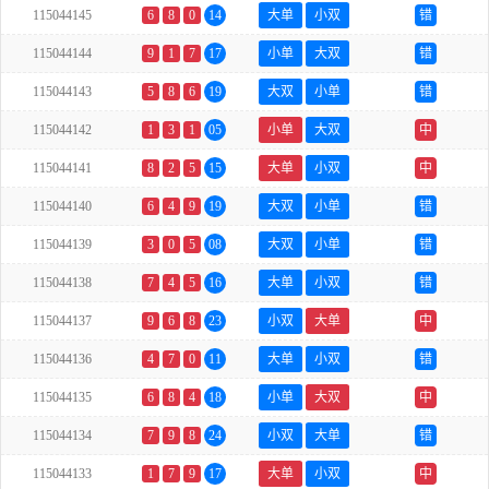
115044145
6
8
0
14
大单
小双
错
115044144
9
1
7
17
小单
大双
错
115044143
5
8
6
19
大双
小单
错
115044142
1
3
1
05
小单
大双
中
115044141
8
2
5
15
大单
小双
中
115044140
6
4
9
19
大双
小单
错
115044139
3
0
5
08
大双
小单
错
115044138
7
4
5
16
大单
小双
错
115044137
9
6
8
23
小双
大单
中
115044136
4
7
0
11
大单
小双
错
115044135
6
8
4
18
小单
大双
中
115044134
7
9
8
24
小双
大单
错
115044133
1
7
9
17
大单
小双
中