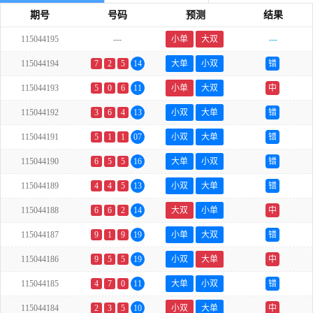
期号
号码
预测
结果
115044195
---
小单
大双
---
115044194
7
2
5
14
大单
小双
错
115044193
5
0
6
11
小单
大双
中
115044192
3
6
4
13
小双
大单
错
115044191
5
1
1
07
小双
大单
错
115044190
6
5
5
16
大单
小双
错
115044189
4
4
5
13
小双
大单
错
115044188
6
6
2
14
大双
小单
中
115044187
9
1
9
19
小单
大双
错
115044186
9
5
5
19
小双
大单
中
115044185
4
7
0
11
大单
小双
错
115044184
2
3
5
10
小双
大单
中