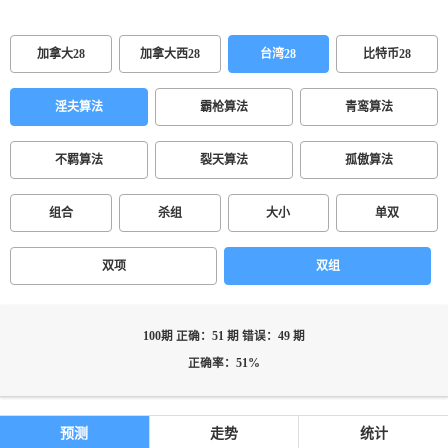
加拿大28
加拿大西28
台湾28
比特币28
淫夫算法
霸枪算法
青鸾算法
不羁算法
裂天算法
孤傲算法
组合
杀组
大小
单双
双项
双组
100期 正确：51 期 错误：49 期
正确率：51%
预测
走势
统计