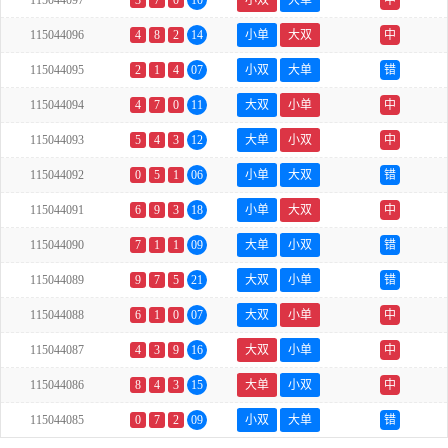
115044097
3
7
0
10
小双
大单
中
115044096
4
8
2
14
小单
大双
中
115044095
2
1
4
07
小双
大单
错
115044094
4
7
0
11
大双
小单
中
115044093
5
4
3
12
大单
小双
中
115044092
0
5
1
06
小单
大双
错
115044091
6
9
3
18
小单
大双
中
115044090
7
1
1
09
大单
小双
错
115044089
9
7
5
21
大双
小单
错
115044088
6
1
0
07
大双
小单
中
115044087
4
3
9
16
大双
小单
中
115044086
8
4
3
15
大单
小双
中
115044085
0
7
2
09
小双
大单
错