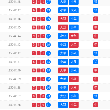
115044148
2
4
1
07
大单
小双
错
115044147
6
8
5
19
小单
大双
错
115044146
6
7
7
20
大双
小单
中
115044145
6
8
0
14
大双
小单
中
115044144
9
1
7
17
小双
大单
中
115044143
5
8
6
19
小双
大单
中
115044142
1
3
1
05
大单
小双
错
115044141
8
2
5
15
小单
大双
错
115044140
6
4
9
19
大单
小双
中
115044139
3
0
5
08
大单
小双
中
115044138
7
4
5
16
小单
大双
中
115044137
9
6
8
23
大双
小单
错
115044136
4
7
0
11
大双
小单
中