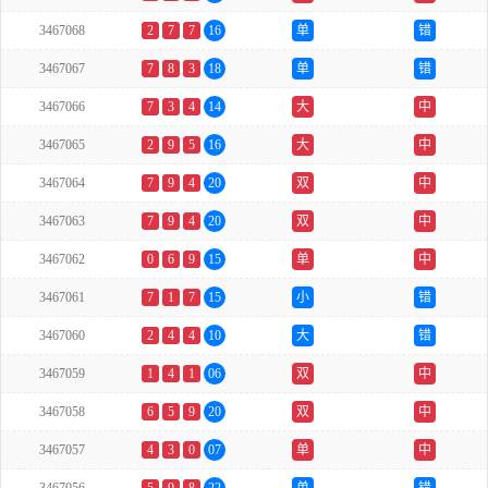
3467068
2
7
7
16
单
错
3467067
7
8
3
18
单
错
3467066
7
3
4
14
大
中
3467065
2
9
5
16
大
中
3467064
7
9
4
20
双
中
3467063
7
9
4
20
双
中
3467062
0
6
9
15
单
中
3467061
7
1
7
15
小
错
3467060
2
4
4
10
大
错
3467059
1
4
1
06
双
中
3467058
6
5
9
20
双
中
3467057
4
3
0
07
单
中