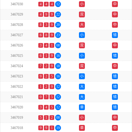
3467030
4
4
4
12
小
中
3467029
4
9
9
22
双
中
3467028
8
3
9
20
大
中
3467027
6
8
9
23
小
错
3467026
3
4
1
08
双
中
3467025
6
1
9
16
小
错
3467024
7
2
9
18
双
中
3467023
9
2
5
16
小
错
3467022
1
2
9
12
大
错
3467021
0
7
5
12
大
错
3467020
3
4
5
12
单
错
3467019
5
1
2
08
小
中
3467018
9
9
1
19
单
中