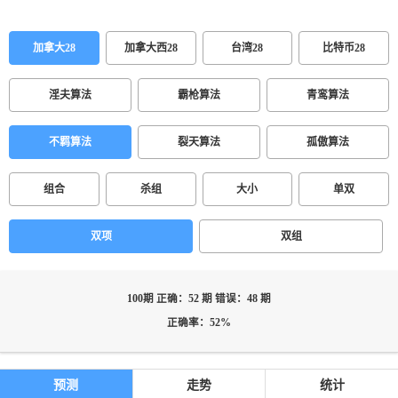
加拿大28
加拿大西28
台湾28
比特币28
淫夫算法
霸枪算法
青鸾算法
不羁算法
裂天算法
孤傲算法
组合
杀组
大小
单双
双项
双组
100期 正确：52 期 错误：48 期
正确率：52%
预测
走势
统计