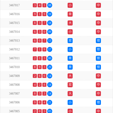
3467017
3
4
1
08
小
中
3467016
9
1
9
19
单
中
3467015
8
3
7
18
大
中
3467014
6
3
0
09
小
中
3467013
6
0
7
13
双
错
3467012
7
1
9
17
小
错
3467011
2
1
3
06
单
错
3467010
8
9
3
20
单
错
3467009
2
6
6
14
大
中
3467008
4
2
8
14
双
中
3467007
8
3
3
14
大
中
3467006
9
8
4
21
小
错
3467005
2
0
3
05
小
中