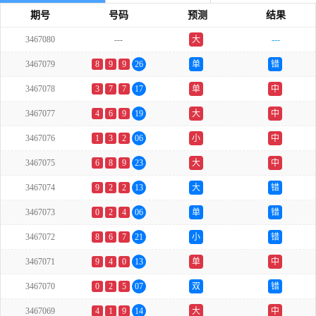
期号
号码
预测
结果
3467080
---
大
---
3467079
8
9
9
26
单
错
3467078
3
7
7
17
单
中
3467077
4
6
9
19
大
中
3467076
1
3
2
06
小
中
3467075
6
8
9
23
大
中
3467074
9
2
2
13
大
错
3467073
0
2
4
06
单
错
3467072
8
6
7
21
小
错
3467071
9
4
0
13
单
中
3467070
0
2
5
07
双
错
3467069
4
1
9
14
大
中