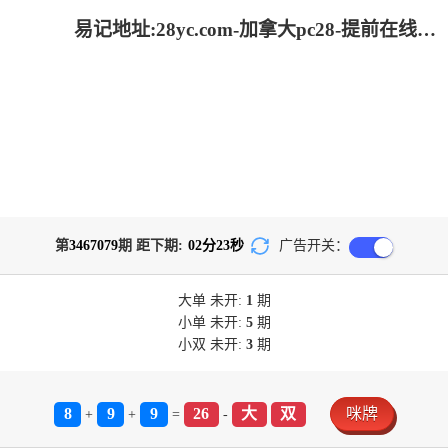
易记地址:28yc.com-加拿大pc28-提前在线预测官网-加拿大28开奖结果预测官网
第
3467079
期 距下期:
02
分
23
秒
广告开关：
大单
未开:
1
期
小单
未开:
5
期
小双
未开:
3
期
8
9
9
26
大
双
咪牌
+
+
=
-