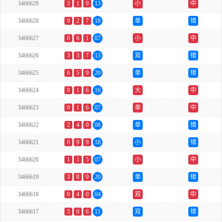
3466629
3
1
9
13
小
中
3466628
9
2
7
18
单
错
3466627
0
6
1
07
小
中
3466626
3
3
7
13
双
错
3466625
6
5
9
20
单
错
3466624
9
1
6
16
大
中
3466623
0
1
6
07
单
中
3466622
2
4
0
06
单
错
3466621
0
9
9
18
小
错
3466620
1
1
5
07
小
中
3466619
3
8
9
20
单
错
3466618
0
4
0
04
双
中
3466617
5
0
6
11
双
错