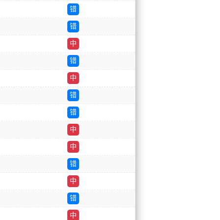
错
错
中
错
中
错
错
中
中
错
中
错
中