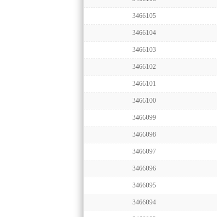
3466105
3466104
3466103
3466102
3466101
3466100
3466099
3466098
3466097
3466096
3466095
3466094