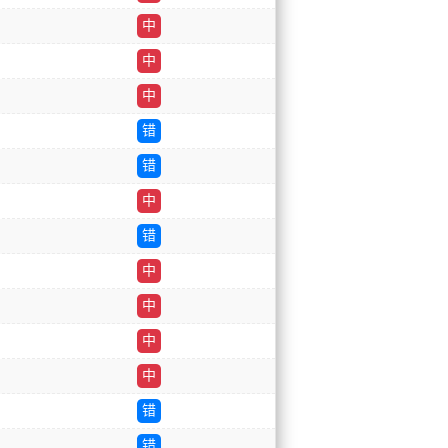
中
中
中
错
错
中
错
中
中
中
中
错
错