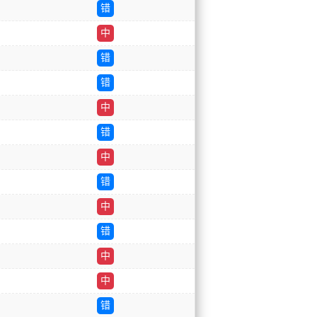
错
中
错
错
中
错
中
错
中
错
中
中
错