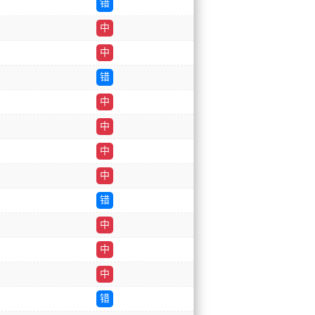
错
中
中
错
中
中
中
中
错
中
中
中
错