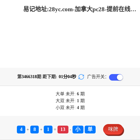
易记地址:28yc.com-加拿大pc28-提前在线预测官网-加拿大28开奖结果预测官网
第
3466318
期 距下期:
01
分
04
秒
广告开关：
大单
未开:
6
期
大双
未开:
1
期
小双
未开:
4
期
4
8
1
13
小
单
咪牌
+
+
=
-