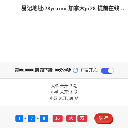
易记地址:28yc.com-加拿大pc28-提前在线预测官网-加拿大28开奖结果预测官网
第
08100001
期 距下期:
00
分
24
秒
广告开关：
大单
未开:
2
期
小单
未开:
3
期
小双
未开:
10
期
1
7
8
16
大
双
咪牌
+
+
=
-