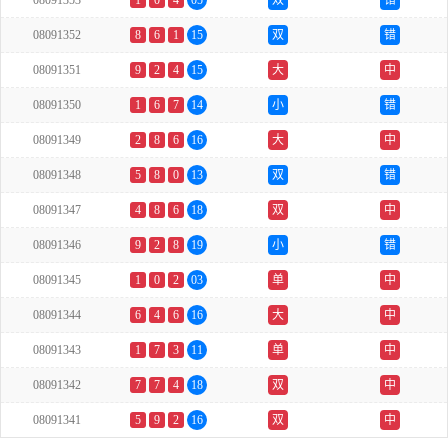
08091353
1
0
4
05
双
错
08091352
8
6
1
15
双
错
08091351
9
2
4
15
大
中
08091350
1
6
7
14
小
错
08091349
2
8
6
16
大
中
08091348
5
8
0
13
双
错
08091347
4
8
6
18
双
中
08091346
9
2
8
19
小
错
08091345
1
0
2
03
单
中
08091344
6
4
6
16
大
中
08091343
1
7
3
11
单
中
08091342
7
7
4
18
双
中
08091341
5
9
2
16
双
中