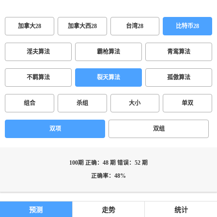
加拿大28
加拿大西28
台湾28
比特币28
淫夫算法
霸枪算法
青鸾算法
不羁算法
裂天算法
孤傲算法
组合
杀组
大小
单双
双项
双组
100期 正确：48 期 错误：52 期
正确率：48%
预测
走势
统计