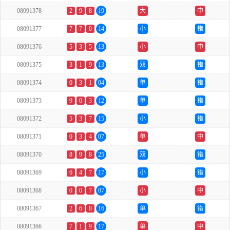
08091378
2
9
8
19
大
中
08091377
7
7
0
14
小
错
08091376
5
3
5
13
小
中
08091375
3
1
9
13
双
错
08091374
0
3
1
04
单
错
08091373
9
0
3
12
单
错
08091372
5
3
7
15
小
错
08091371
0
3
4
07
单
中
08091370
8
9
8
25
双
错
08091369
6
4
7
17
小
错
08091368
0
0
7
07
小
中
08091367
2
6
8
16
单
错
08091366
7
1
9
17
单
中