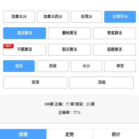
加拿大28
加拿大西28
台湾28
比特币28
淫夫算法
霸枪算法
青鸾算法
不羁算法
裂天算法
孤傲算法
组合
杀组
大小
单双
双项
双组
100期 正确：77 期 错误：23 期
正确率：77%
预测
走势
统计