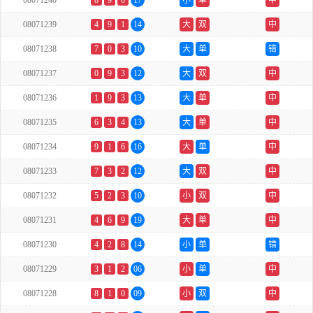
08071240
8
9
0
17
小
单
中
08071239
4
9
1
14
大
双
中
08071238
7
0
3
10
大
单
错
08071237
0
9
3
12
大
双
中
08071236
1
9
3
13
大
单
中
08071235
6
3
4
13
大
单
中
08071234
9
1
6
16
大
单
中
08071233
7
3
2
12
大
双
中
08071232
5
2
3
10
小
双
中
08071231
4
6
9
19
大
单
中
08071230
4
2
8
14
小
单
错
08071229
3
1
2
06
小
单
中
08071228
8
1
0
09
小
双
中