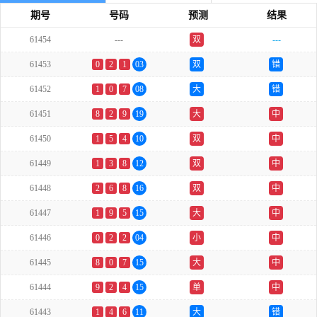
期号
号码
预测
结果
61454
---
双
---
61453
0
2
1
03
双
错
61452
1
0
7
08
大
错
61451
8
2
9
19
大
中
61450
1
5
4
10
双
中
61449
1
3
8
12
双
中
61448
2
6
8
16
双
中
61447
1
9
5
15
大
中
61446
0
2
2
04
小
中
61445
8
0
7
15
大
中
61444
9
2
4
15
单
中
61443
1
4
6
11
大
错