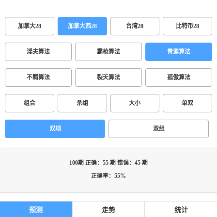
加拿大28
加拿大西28
台湾28
比特币28
淫夫算法
霸枪算法
青鸾算法
不羁算法
裂天算法
孤傲算法
组合
杀组
大小
单双
双项
双组
100期 正确：55 期 错误：45 期
正确率：55%
预测
走势
统计