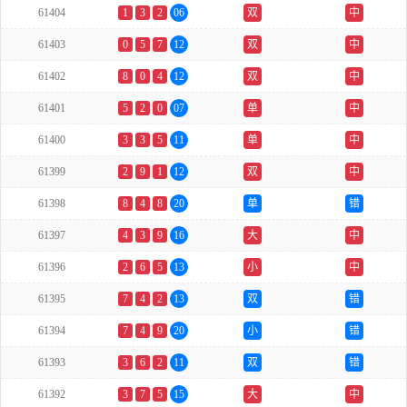
61404
1
3
2
06
双
中
61403
0
5
7
12
双
中
61402
8
0
4
12
双
中
61401
5
2
0
07
单
中
61400
3
3
5
11
单
中
61399
2
9
1
12
双
中
61398
8
4
8
20
单
错
61397
4
3
9
16
大
中
61396
2
6
5
13
小
中
61395
7
4
2
13
双
错
61394
7
4
9
20
小
错
61393
3
6
2
11
双
错
61392
3
7
5
15
大
中