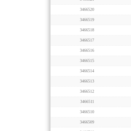
3466520
3466519
3466518
3466517
3466516
3466515
3466514
3466513
3466512
3466511
3466510
3466509