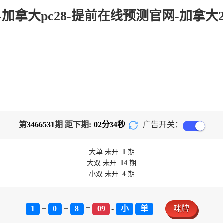
com-加拿大pc28-提前在线预测官网-加拿
第
3466531
期 距下期:
02
分
34
秒
广告开关：
大单
未开:
1
期
大双
未开:
14
期
小双
未开:
4
期
1
+
0
+
8
=
09
-
小
单
咪牌