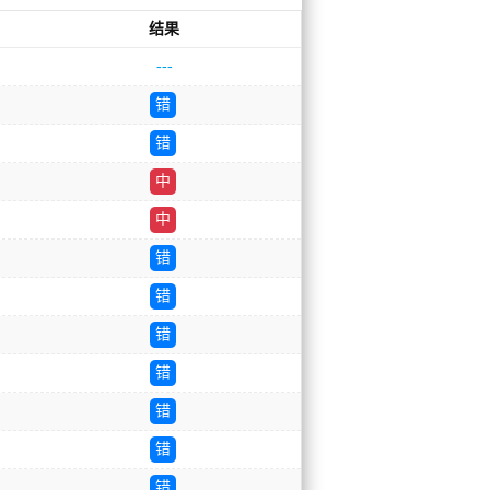
结果
---
错
错
中
中
错
错
错
错
错
错
错