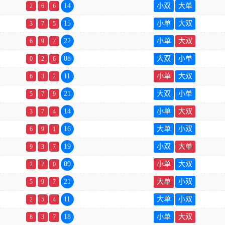
14
小双
大单
2
6
6
15
小单
大双
3
7
5
22
小单
大双
6
9
7
08
大双
小单
0
2
6
11
小单
大双
6
3
2
21
大双
小单
5
7
9
14
小单
大双
3
7
4
16
大单
小双
6
9
1
19
小双
大单
9
3
7
09
小单
大双
2
7
0
21
大单
小双
5
9
7
11
大单
小双
2
5
4
18
小单
大双
8
3
7