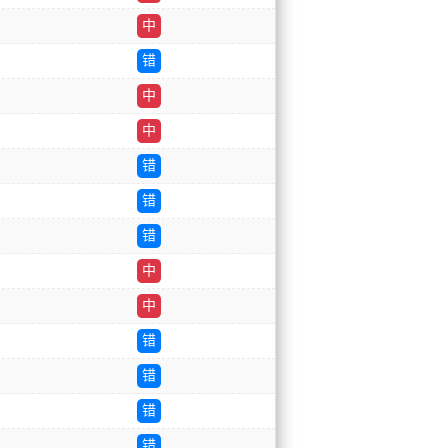
中
错
中
中
错
错
错
中
中
错
错
错
错