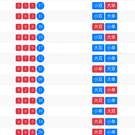
17
小双
大单
5
5
7
11
小双
大单
3
6
2
18
大双
小单
2
8
8
19
小双
大单
9
6
4
17
大双
小单
6
2
9
12
大双
小单
2
7
3
11
小单
大双
6
1
4
09
小双
大单
0
9
0
11
大双
小单
6
2
3
18
大双
小单
3
8
7
18
小单
大双
1
8
9
14
大双
小单
4
5
5
20
大双
小单
6
6
8