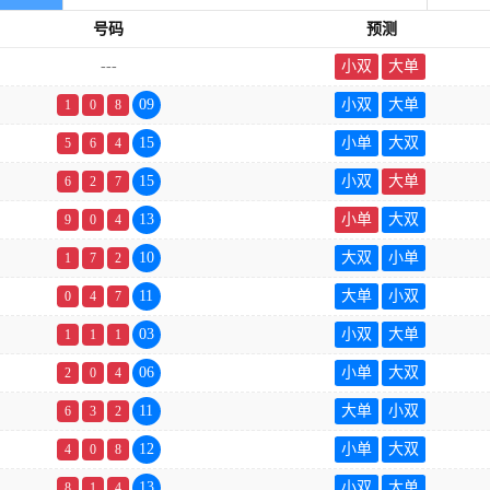
号码
预测
---
小双
大单
09
小双
大单
1
0
8
15
小单
大双
5
6
4
15
小双
大单
6
2
7
13
小单
大双
9
0
4
10
大双
小单
1
7
2
11
大单
小双
0
4
7
03
小双
大单
1
1
1
06
小单
大双
2
0
4
11
大单
小双
6
3
2
12
小单
大双
4
0
8
13
小双
大单
8
1
4