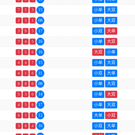
15
小单
大双
7
5
3
08
小单
大双
2
5
1
17
小双
大单
3
9
5
16
小单
大双
7
4
5
16
大双
小单
5
5
6
15
小单
大双
4
4
7
11
小双
大单
4
1
6
08
小单
大双
0
8
0
14
小单
大双
5
3
6
17
小单
大双
4
5
8
12
大单
小双
6
5
1
16
小双
大单
3
9
4