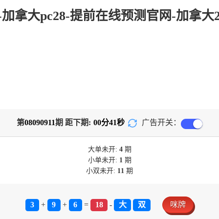
com-加拿大pc28-提前在线预测官网-加拿
第
08090911
期 距下期:
00
分
40
秒
广告开关：
大单
未开:
4
期
小单
未开:
1
期
小双
未开:
11
期
3
+
9
+
6
=
18
-
大
双
咪牌